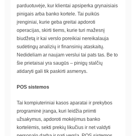
parduotuvėje, kur klientai apsiperka grynaisiais
pinigais arba banko kortele. Tai puikūs
įrenginiai, kurie geba greitai apdoroti
operacijas, skirti tiems, kurie turi mažesnį
biudžetą ir kai verslo poreikiai nereikalauja
sudėtingų analizių ir finansinių ataskaitų.
Nedideliam ar naujam verslui tai pats tas. Be to
šie prietaisai yra saugūs – pinigų stalčių
atidaryti gali tik paskirti asmenys.
POS sistemos
Tai kompiuteriniai
kasos aparatai
ir prekybos
programinė įranga, kuri leidžia priimti
užsakymus, apdoroti mokėjimus banko
kortelėmis, sekti prekių likučius ir net valdyti
personalo darbą ir patį verslą. POS sistemos