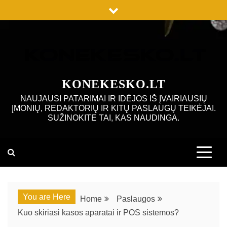
Skip
to
content
KONEKESKO.LT
NAUJAUSI PATARIMAI IR IDĖJOS IŠ ĮVAIRIAUSIŲ
ĮMONIŲ, REDAKTORIŲ IR KITŲ PASLAUGŲ TEIKĖJAI.
SUŽINOKITE TAI, KAS NAUDINGA.
You are Here
Home
Paslaugos
Kuo skiriasi kasos aparatai ir POS sistemos?