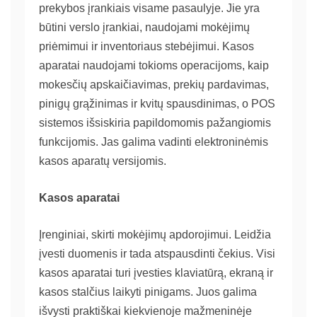
prekybos įrankiais visame pasaulyje. Jie yra
būtini verslo įrankiai, naudojami mokėjimų
priėmimui ir inventoriaus stebėjimui.
Kasos
aparatai
naudojami tokioms operacijoms, kaip
mokesčių apskaičiavimas, prekių pardavimas,
pinigų grąžinimas ir kvitų spausdinimas, o POS
sistemos išsiskiria papildomomis pažangiomis
funkcijomis. Jas galima vadinti elektroninėmis
kasos aparatų versijomis.
Kasos aparatai
Įrenginiai, skirti mokėjimų apdorojimui. Leidžia
įvesti duomenis ir tada atspausdinti čekius. Visi
kasos aparatai
turi įvesties klaviatūrą, ekraną ir
kasos stalčius laikyti pinigams. Juos galima
išvysti praktiškai kiekvienoje mažmeninėje