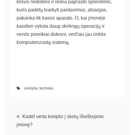
krūvis nedidelis ir reikia paprasto sprendimo,
kuris padėtų tvarkyti pardavimus, atsargas,
pakanka tik kasos aparato. O, kai įmonėje
kasdien vyksta daug skirtingų operacijų ir
verslo poreikiai didesni, verčiau jau rinktis
kompiuterizuotą sistemą.
prekyba
,
technika
Navigacija
Kodėl verta kreiptis į skolų išieškojimo
įmonę?
tarp