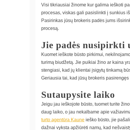
Visi tikriausiai žinome kur galima ieškoti
procesas, viskas gali pasislinkti į sunkius i
Pasirinkas jūsų brokeris padės jums išsirink
procesą.
Jie padės nusipirkti
Kuomet ieškote būsto pirkimui, nekilnojamo 
turimą biudžetą. Jie puikiai žino ar kaina y
stengiasi, kad jų klientai įsigytų tinkamą būst
Geriausia tai, kad jūsų brokeris pasirengęs
Sutaupysite laiko
Jeigu jau ieškojote būsto, tuomet turite žino
daug laiko, o jau nekalbame apie važiavimą
turto agentūra Kaune
ieško būsto, jie pašali
dažnai vyksta apžiūrėti namų, kad nešvaistyt