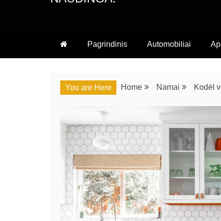
Pagrindinis
Automobiliai
Ap
Home
Namai
Kodėl v
You are Here