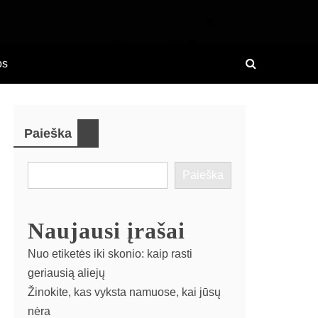
os
Paieška
Paieška
Naujausi įrašai
Nuo etiketės iki skonio: kaip rasti
geriausią aliejų
Žinokite, kas vyksta namuose, kai jūsų
nėra