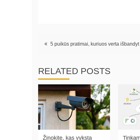
Navigacija
5 puikūs pratimai, kuriuos verta išbandyt
tarp
įrašų
RELATED POSTS
Žinokite, kas vyksta
Tinkam