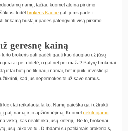
 parduodamų namų, tačiau kuomet ateina pirkimo
ššūkius, todėl
brokeris Kaune
gali jums padėti.
ti tinkamą būstą ir padės palengvinti visą pirkimo
 už geresnę kainą
turto brokeris gali padėti gauti kuo daugiau už jūsų
ra gera ar per didelė, o gal net per maža? Patyrę brokeriai
ą ir tai būtų ne tik nauji namai, bet ir puiki investicija.
 užtikrinti, kad jūs nepermokėsite už savo namus.
ti kiek tai reikalauja laiko. Namų paieška gali užtrukti
 į patį namą ir jo apžiūrinėjimą. Kuomet
nekilnojamo
na viską, kas neatitinka jūsų kriterijų. Be to, brokeriai
ų jūsų laiko veltui. Dirbdami su patikimais brokeriais,