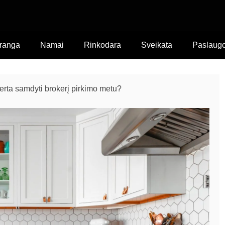
ranga
Namai
Rinkodara
Sveikata
Paslaug
erta samdyti brokerį pirkimo metu?