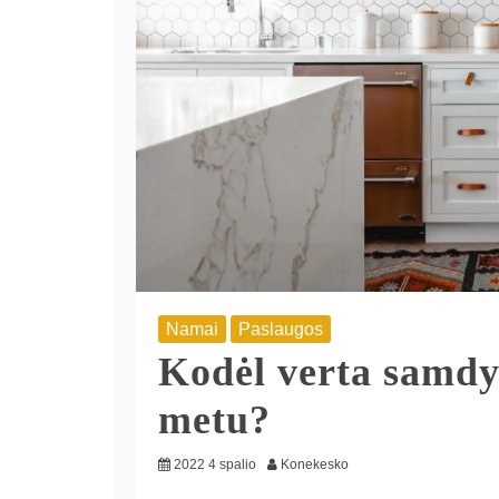
Namai
Paslaugos
Kodėl verta samdy
metu?
2022 4 spalio
Konekesko