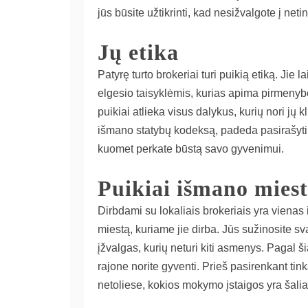
jūs būsite užtikrinti, kad nesižvalgote į ne
Jų etika
Patyrę turto brokeriai turi puikią etiką. Jie
elgesio taisyklėmis, kurias apima pirmenybė
puikiai atlieka visus dalykus, kurių nori jų 
išmano statybų kodeksą, padeda pasirašyti su
kuomet perkate būstą savo gyvenimui.
Puikiai išmano mies
Dirbdami su lokaliais brokeriais yra vienas 
miestą, kuriame jie dirba. Jūs sužinosite s
įžvalgas, kurių neturi kiti asmenys. Pagal 
rajone norite gyventi. Prieš pasirenkant tin
netoliese, kokios mokymo įstaigos yra šalia