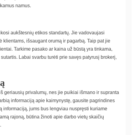
tinkamus namus.
 laikosi aukštesnių etikos standartų. Jie vadovaujasi
 klientams, išsaugant orumą ir pagarbą. Taip pat jie
klientai. Tarkime pasako ar kaina už būstą yra tinkama,
tartis. Labai svarbu turėti prie savęs patyrusį brokerį,
tą
iš geriausių privalumų, nes jie puikiai išmano ir supranta
varbią informaciją apie kaimynystę, gausite pagrindines
šią informaciją, jums bus lengviau nuspręsti kuriame
kamą rajoną, būtina žinoti apie darbo vietų skaičių
.