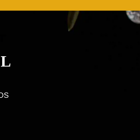
.L
JOS