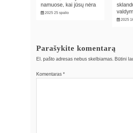
namuose, kai jūsų nėra
skland
valdy
2025 25 spalio
2025 16
Parašykite komentarą
El. pašto adresas nebus skelbiamas.
Būtini l
Komentaras
*