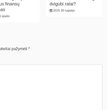
us finansų
dvigubi ratai?
mas
2025 30 rugsėjo
 spalio
aukeliai pažymėti
*