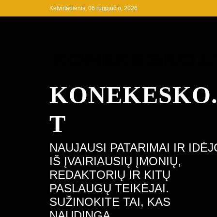
Skip
Ketvirtadienis, 06 rugpjūčio, 2026
to
content
KONEKESKO
T
NAUJAUSI PATARIMAI IR IDĖ
IŠ ĮVAIRIAUSIŲ ĮMONIŲ,
REDAKTORIŲ IR KITŲ
PASLAUGŲ TEIKĖJAI.
SUŽINOKITE TAI, KAS
NAUDINGA.